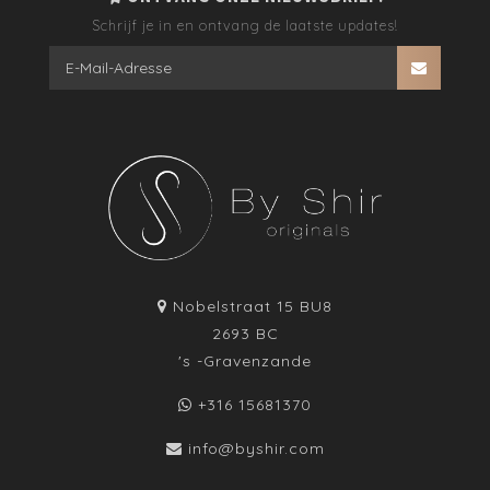
Schrijf je in en ontvang de laatste updates!
Nobelstraat 15 BU8
2693 BC
's -Gravenzande
+316 15681370
info@byshir.com