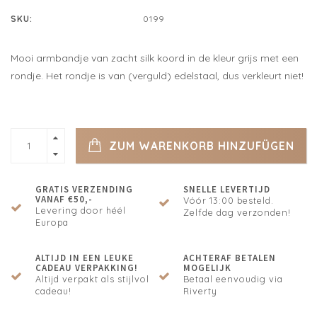
SKU:
0199
Mooi armbandje van zacht silk koord in de kleur grijs met een
rondje. Het rondje is van (verguld) edelstaal, dus verkleurt niet!
ZUM WARENKORB HINZUFÜGEN
GRATIS VERZENDING
SNELLE LEVERTIJD
VANAF €50,-
Vóór 13:00 besteld.
Levering door héél
Zelfde dag verzonden!
Europa
ALTIJD IN EEN LEUKE
ACHTERAF BETALEN
CADEAU VERPAKKING!
MOGELIJK
Altijd verpakt als stijlvol
Betaal eenvoudig via
cadeau!
Riverty