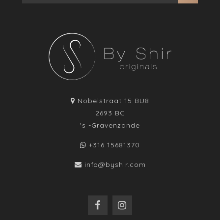
Nobelstraat 15 BU8
2693 BC
's -Gravenzande
+316 15681370
info@byshir.com