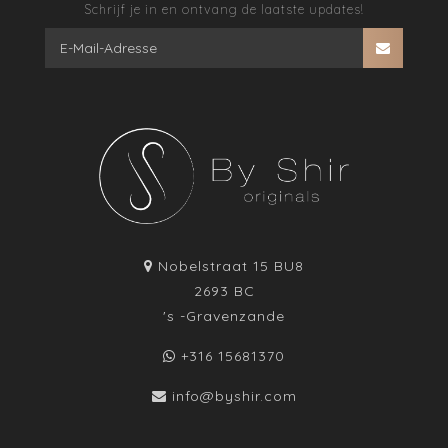
Schrijf je in en ontvang de laatste updates!
Nobelstraat 15 BU8
2693 BC
's -Gravenzande
+316 15681370
info@byshir.com