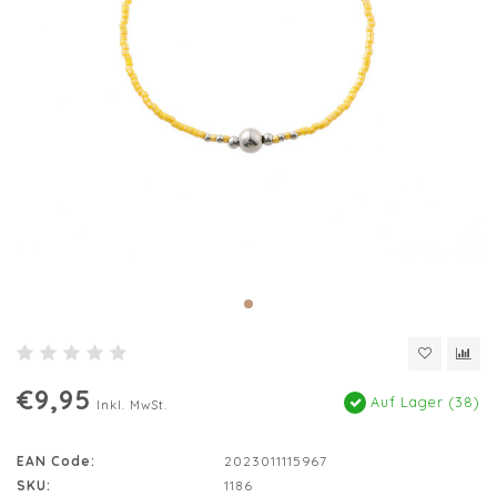
€9,95
Auf Lager (38)
Inkl. MwSt.
EAN Code:
2023011115967
SKU:
1186