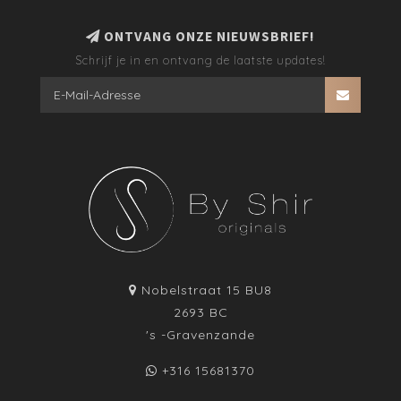
ONTVANG ONZE NIEUWSBRIEF!
Schrijf je in en ontvang de laatste updates!
Nobelstraat 15 BU8
2693 BC
's -Gravenzande
+316 15681370