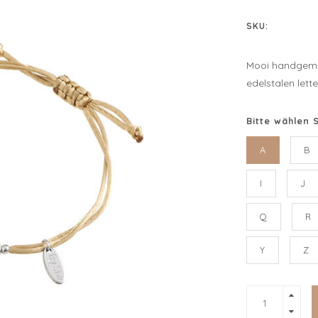
SKU:
Mooi handgema
edelstalen lette
Bitte wählen 
A
B
I
J
Q
R
Y
Z