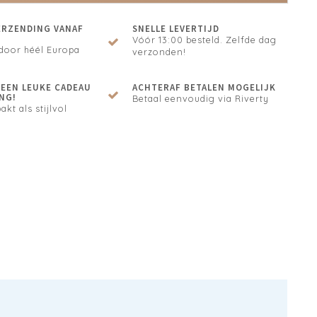
ERZENDING VANAF
SNELLE LEVERTIJD
Vóór 13:00 besteld. Zelfde dag
door héél Europa
verzonden!
N EEN LEUKE CADEAU
ACHTERAF BETALEN MOGELIJK
NG!
Betaal eenvoudig via Riverty
akt als stijlvol