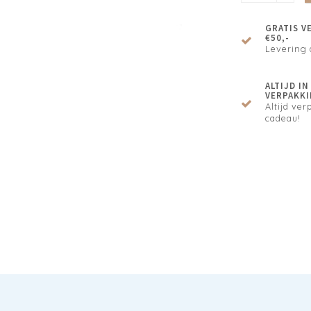
GRATIS V
€50,-
Levering 
ALTIJD I
VERPAKKI
Altijd verp
cadeau!