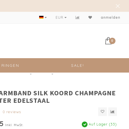
Achteraf betalen mogelijk!
EUR
anmelden
0
RINGEN
SALE!
 ARMBAND SILK KOORD CHAMPAGNE
TER EDELSTAAL
0 reviews
5
Auf Lager (33)
Inkl. MwSt.