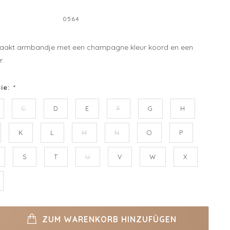
0564
akt armbandje met een champagne kleur koord en een
r.
Sie:
*
C
D
E
F
G
H
K
L
M
N
O
P
S
T
U
V
W
X
ZUM WARENKORB HINZUFÜGEN