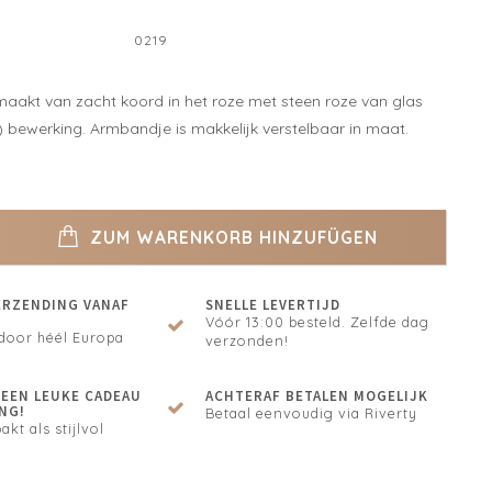
0219
akt van zacht koord in het roze met steen roze van glas
) bewerking. Armbandje is makkelijk verstelbaar in maat.
ZUM WARENKORB HINZUFÜGEN
ERZENDING VANAF
SNELLE LEVERTIJD
Vóór 13:00 besteld. Zelfde dag
door héél Europa
verzonden!
N EEN LEUKE CADEAU
ACHTERAF BETALEN MOGELIJK
NG!
Betaal eenvoudig via Riverty
akt als stijlvol