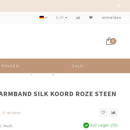
Achteraf betalen mogelijk!
EUR
anmelden
0
RINGEN
SALE!
 ARMBAND SILK KOORD ROZE STEEN
0 reviews
Auf Lager (13)
l. MwSt.