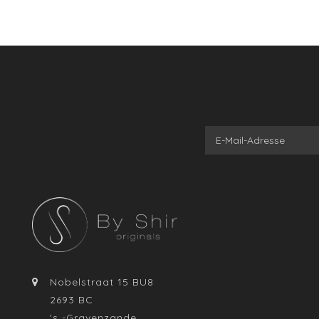
Nobelstraat 15 BU8
2693 BC
's -Gravenzande