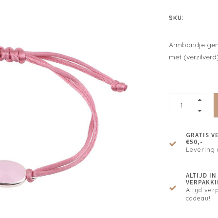
SKU:
Armbandje gema
met (verzilverd
GRATIS V
€50,-
Levering 
ALTIJD I
VERPAKKI
Altijd verp
cadeau!