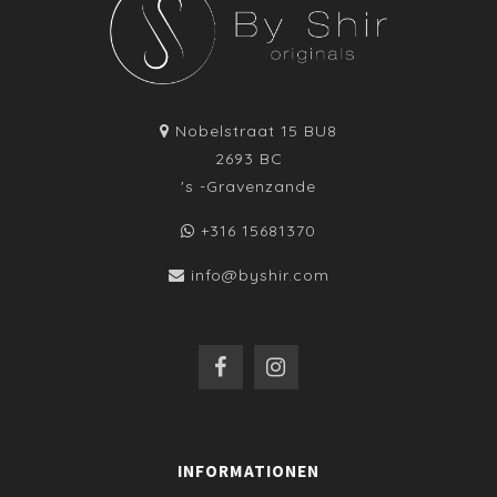
Nobelstraat 15 BU8
2693 BC
's -Gravenzande
+316 15681370
info@byshir.com
INFORMATIONEN