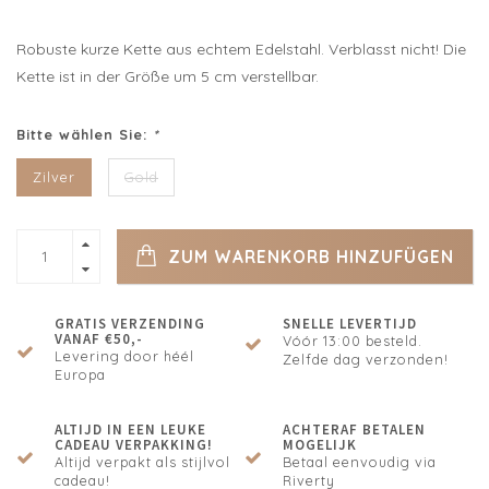
Robuste kurze Kette aus echtem Edelstahl. Verblasst nicht! Die
Kette ist in der Größe um 5 cm verstellbar.
Bitte wählen Sie:
*
Zilver
Gold
ZUM WARENKORB HINZUFÜGEN
GRATIS VERZENDING
SNELLE LEVERTIJD
VANAF €50,-
Vóór 13:00 besteld.
Levering door héél
Zelfde dag verzonden!
Europa
ALTIJD IN EEN LEUKE
ACHTERAF BETALEN
CADEAU VERPAKKING!
MOGELIJK
Altijd verpakt als stijlvol
Betaal eenvoudig via
cadeau!
Riverty