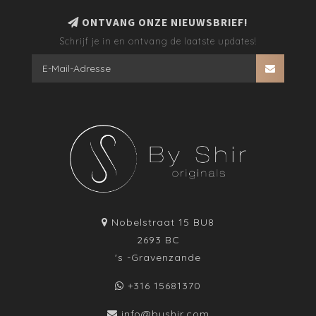
ONTVANG ONZE NIEUWSBRIEF!
Schrijf je in en ontvang de laatste updates!
Nobelstraat 15 BU8
2693 BC
's -Gravenzande
+316 15681370
info@byshir.com