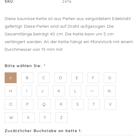
SKU:
2476
Diese luxuriöse Kette ist aus Perlen aus vergoldetem Edelstahl
gefertigt. Diese Perlen sind auf Draht aufgezogen. Die
Gesamtlänge beträgt 40 cm. Die Kette kann um 5 cm
verlängert werden. An der Kette hängt ein Münzstück mit einem
Durchmesser von 15 mm mit
Bitte wählen Sie:
*
A
B
C
D
E
F
G
H
I
J
K
L
M
N
O
P
Q
R
S
T
V
W
X
Y
Z
Zusätzlicher Buchstabe an Kette 1: