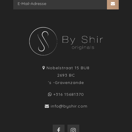
Nobelstraat 15 BU8
2693 BC
's -Gravenzande
+316 15681370
info@byshir.com