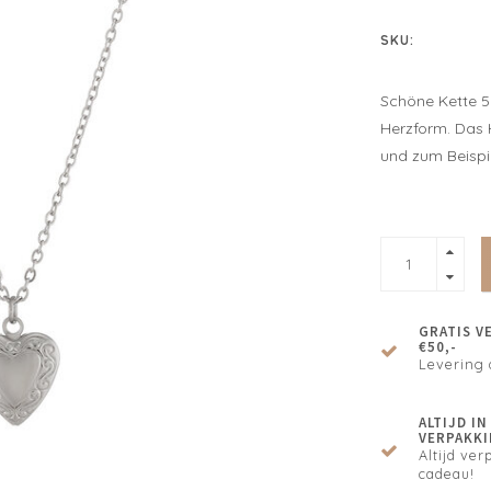
SKU:
Schöne Kette 5
Herzform. Das H
und zum Beispie
GRATIS V
€50,-
Levering 
ALTIJD I
VERPAKKI
Altijd verp
cadeau!