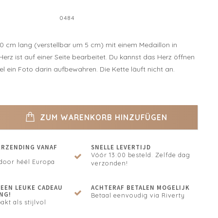
0484
0 cm lang (verstellbar um 5 cm) mit einem Medaillon in
erz ist auf einer Seite bearbeitet. Du kannst das Herz öffnen
l ein Foto darin aufbewahren. Die Kette läuft nicht an.
ZUM WARENKORB HINZUFÜGEN
ERZENDING VANAF
SNELLE LEVERTIJD
Vóór 13:00 besteld. Zelfde dag
door héél Europa
verzonden!
N EEN LEUKE CADEAU
ACHTERAF BETALEN MOGELIJK
NG!
Betaal eenvoudig via Riverty
akt als stijlvol