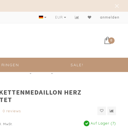
EUR
anmelden
0
RINGEN
SALE!
 KETTENMEDAILLON HERZ
TET
0 reviews
Auf Lager (7)
l. MwSt.