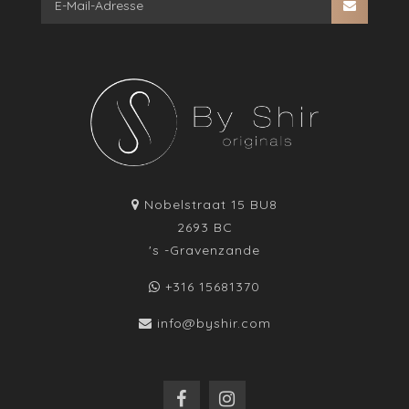
Nobelstraat 15 BU8
2693 BC
's -Gravenzande
+316 15681370
info@byshir.com