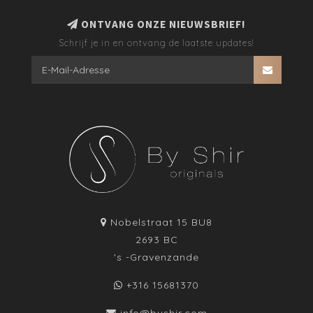
ONTVANG ONZE NIEUWSBRIEF!
Schrijf je in en ontvang de laatste updates!
Nobelstraat 15 BU8
2693 BC
's -Gravenzande
+316 15681370
info@byshir.com