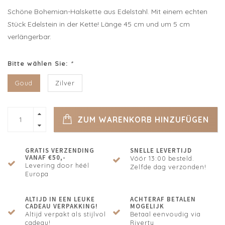
Schöne Bohemian-Halskette aus Edelstahl. Mit einem echten
Stück Edelstein in der Kette! Länge 45 cm und um 5 cm
verlängerbar.
Bitte wählen Sie:
*
Goud
Zilver
ZUM WARENKORB HINZUFÜGEN
GRATIS VERZENDING
SNELLE LEVERTIJD
VANAF €50,-
Vóór 13:00 besteld.
Levering door héél
Zelfde dag verzonden!
Europa
ALTIJD IN EEN LEUKE
ACHTERAF BETALEN
CADEAU VERPAKKING!
MOGELIJK
Altijd verpakt als stijlvol
Betaal eenvoudig via
cadeau!
Riverty