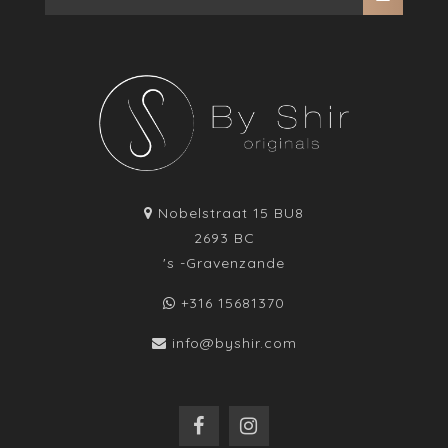
Nobelstraat 15 BU8
2693 BC
's -Gravenzande
+316 15681370
info@byshir.com