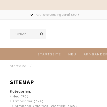
Gratis verzending vanaf €50- !
STARTSEITE
NEU
ARMBÄNDE
Startseite
/
SITEMAP
Kategorien:
Neu
(90)
Armbänder
(324)
Armband kraaltjes (elastiek)
(165)