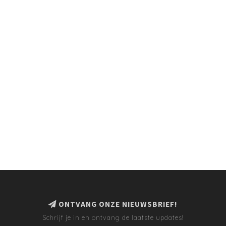
ONTVANG ONZE NIEUWSBRIEF!
Schrijf je in en ontvang de laatste updates!