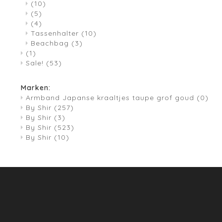
(10)
(5)
(4)
Tassenhalter
(10)
Beachbag
(3)
(1)
Sale!
(53)
Marken:
Armband Japanse kraaltjes taupe grof goud
(0)
By Shir
(257)
By Shir
(3)
By Shir
(523)
By Shir
(10)