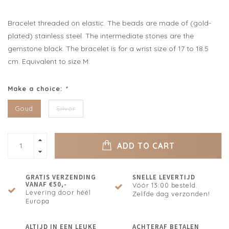
Bracelet threaded on elastic. The beads are made of (gold-
plated) stainless steel. The intermediate stones are the
gemstone black. The bracelet is for a wrist size of 17 to 18.5
cm. Equivalent to size M.
Make a choice:
*
Goud
Silver
ADD TO CART
GRATIS VERZENDING
SNELLE LEVERTIJD
VANAF €50,-
Vóór 13:00 besteld.
Levering door héél
Zelfde dag verzonden!
Europa
ALTIJD IN EEN LEUKE
ACHTERAF BETALEN