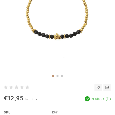
€12,95
In stock (11)
Incl. tax
SKU:
1381