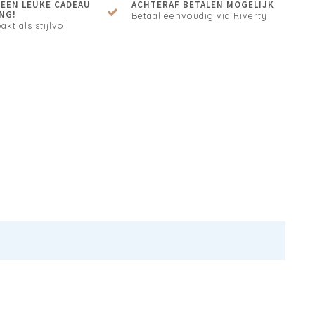
N EEN LEUKE CADEAU
ACHTERAF BETALEN MOGELIJK
NG!
Betaal eenvoudig via Riverty
akt als stijlvol