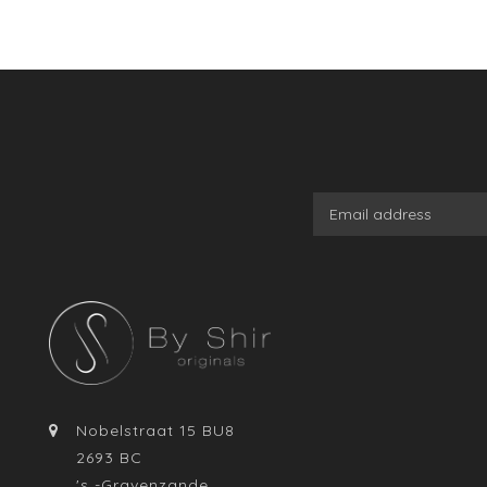
Nobelstraat 15 BU8
2693 BC
's -Gravenzande