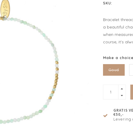
SKU:
Bracelet thread
a beautiful cha
when measured 
course, it's al
Make a choic
Goud
GRATIS V
€50,-
Levering 