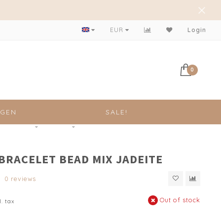
EUR
Login
0
NGEN
SALE!
 BRACELET BEAD MIX JADEITE
0 reviews
Out of stock
l. tax