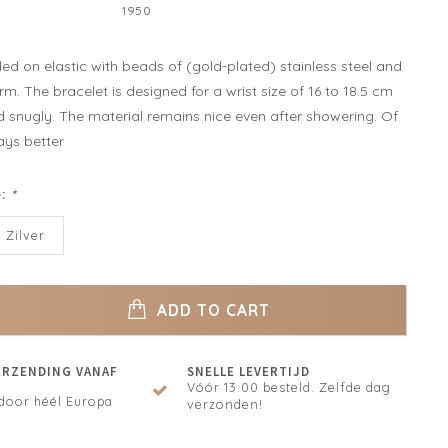
1950
ed on elastic with beads of (gold-plated) stainless steel and
rm. The bracelet is designed for a wrist size of 16 to 18.5 cm
snugly. The material remains nice even after showering. Of
ways better
e:
*
Zilver
ADD TO CART
ERZENDING VANAF
SNELLE LEVERTIJD
Vóór 13:00 besteld. Zelfde dag
door héél Europa
verzonden!