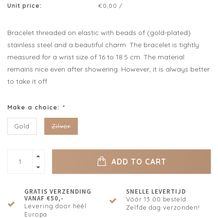
Unit price:
€0,00 /
Bracelet threaded on elastic with beads of (gold-plated)
stainless steel and a beautiful charm. The bracelet is tightly
measured for a wrist size of 16 to 18.5 cm. The material
remains nice even after showering. However, it is always better
to take it off
Make a choice:
*
Gold
Zilver
ADD TO CART
GRATIS VERZENDING
SNELLE LEVERTIJD
VANAF €50,-
Vóór 13:00 besteld.
Levering door héél
Zelfde dag verzonden!
Europa