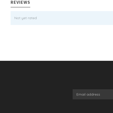
REVIEWS
Not yet rated