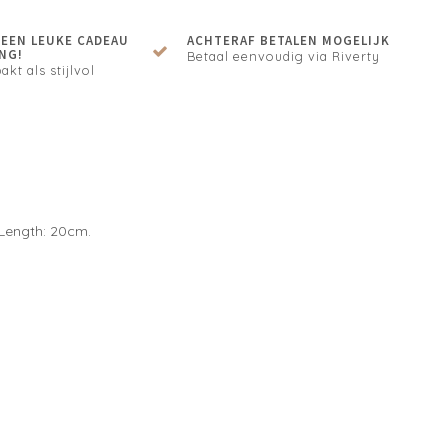
N EEN LEUKE CADEAU
ACHTERAF BETALEN MOGELIJK
NG!
Betaal eenvoudig via Riverty
akt als stijlvol
 Length: 20cm.