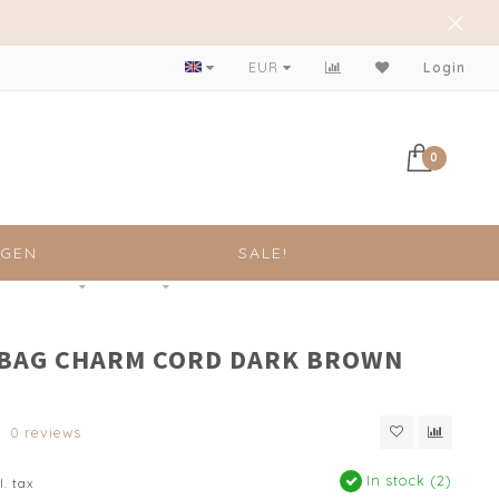
Achteraf betalen mogelijk!
EUR
Login
0
NGEN
SALE!
 BAG CHARM CORD DARK BROWN
0 reviews
In stock (2)
l. tax