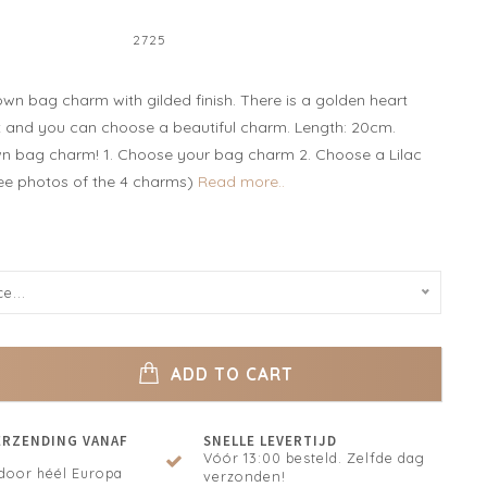
2725
wn bag charm with gilded finish. There is a golden heart
t and you can choose a beautiful charm. Length: 20cm.
n bag charm! 1. Choose your bag charm 2. Choose a Lilac
ee photos of the 4 charms)
Read more..
e...
ADD TO CART
ERZENDING VANAF
SNELLE LEVERTIJD
Vóór 13:00 besteld. Zelfde dag
door héél Europa
verzonden!