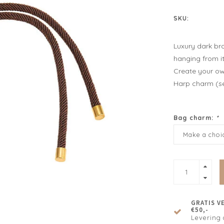
SKU:
Luxury dark bro
hanging from i
Create your ow
Harp charm (s
Bag charm:
*
Make a choic
GRATIS V
€50,-
Levering 