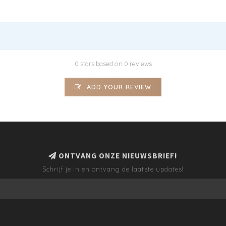
0 stars based on 0 reviews
ADD YOUR REVIEW
ONTVANG ONZE NIEUWSBRIEF!
Schrijf je in en ontvang de laatste updates!