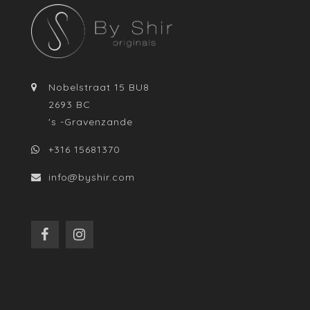
Nobelstraat 15 BU8
2693 BC
's -Gravenzande
+316 15681370
info@byshir.com