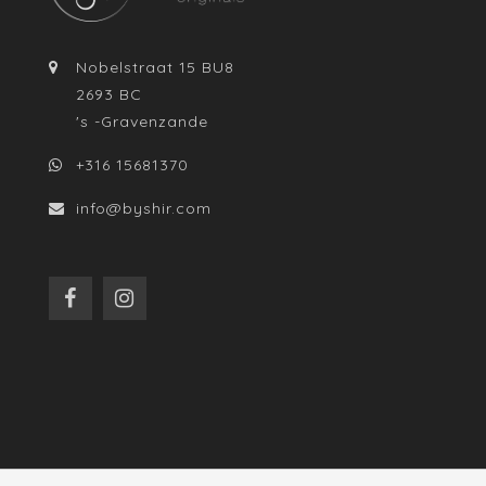
Nobelstraat 15 BU8
2693 BC
's -Gravenzande
+316 15681370
info@byshir.com