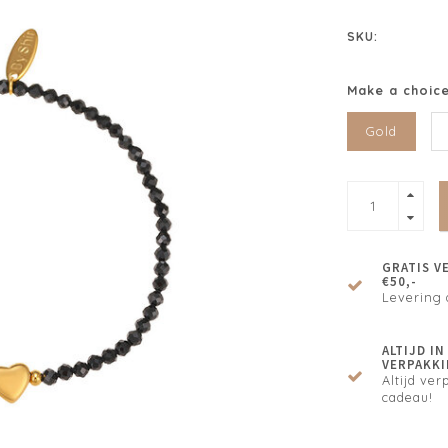
SKU:
Make a choic
Gold
GRATIS V
€50,-
Levering 
ALTIJD I
VERPAKKI
Altijd verp
cadeau!