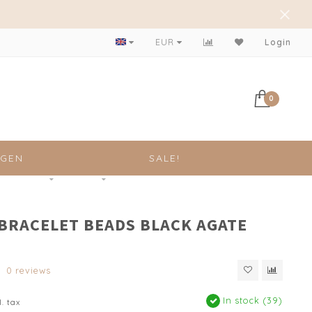
Vóór 13:00 besteld. Zelfde dag verzonden!
EUR
Login
0
NGEN
SALE!
 BRACELET BEADS BLACK AGATE
0 reviews
In stock (39)
l. tax