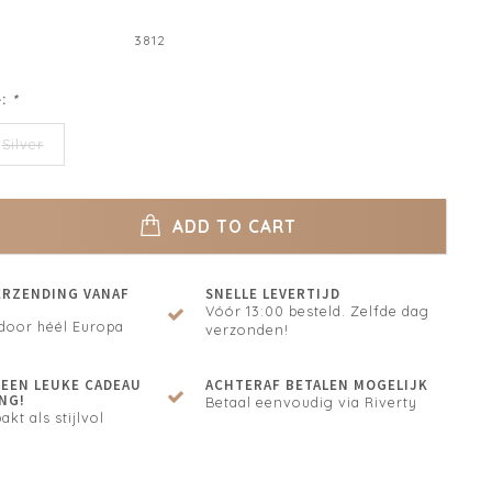
3812
e:
*
Silver
ADD TO CART
ERZENDING VANAF
SNELLE LEVERTIJD
Vóór 13:00 besteld. Zelfde dag
door héél Europa
verzonden!
N EEN LEUKE CADEAU
ACHTERAF BETALEN MOGELIJK
NG!
Betaal eenvoudig via Riverty
akt als stijlvol