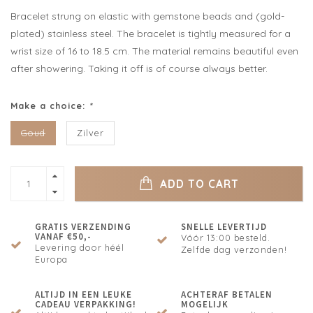
Bracelet strung on elastic with gemstone beads and (gold-
plated) stainless steel. The bracelet is tightly measured for a
wrist size of 16 to 18.5 cm. The material remains beautiful even
after showering. Taking it off is of course always better.
Make a choice:
*
Goud
Zilver
ADD TO CART
GRATIS VERZENDING
SNELLE LEVERTIJD
VANAF €50,-
Vóór 13:00 besteld.
Levering door héél
Zelfde dag verzonden!
Europa
ALTIJD IN EEN LEUKE
ACHTERAF BETALEN
CADEAU VERPAKKING!
MOGELIJK