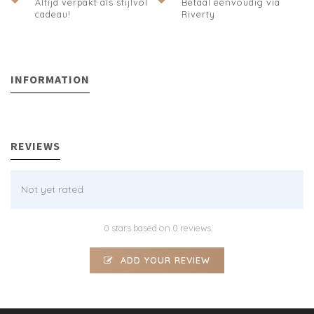
Altijd verpakt als stijlvol
Betaal eenvoudig via
cadeau!
Riverty
INFORMATION
REVIEWS
Not yet rated
0 stars based on 0 reviews
ADD YOUR REVIEW