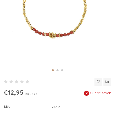
€12,95
Out of stock
Incl. tax
SKU:
2349