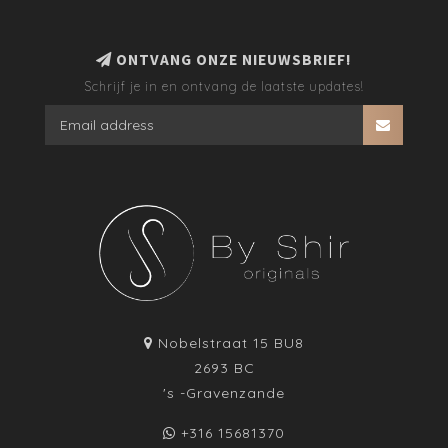
ONTVANG ONZE NIEUWSBRIEF!
Schrijf je in en ontvang de laatste updates!
Nobelstraat 15 BU8
2693 BC
's -Gravenzande
+316 15681370