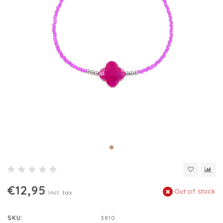
€12,95
Out of stock
Incl. tax
SKU:
3810