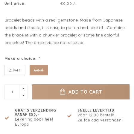
Unit price:
€0,00 /
Bracelet beads with a real gemstone. Made from Japanese
beads and elastic, it is easy to put on and take off. Combine
the bracelet with a chunkier bracelet or some fine colorful
bracelets! The bracelets do not discolor.
Make a choice:
*
Zilver
Gold
ADD TO CART
GRATIS VERZENDING
SNELLE LEVERTIJD
VANAF €50,-
Vóór 13:00 besteld.
Levering door héél
Zelfde dag verzonden!
Europa