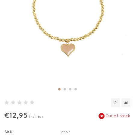
€12,95
Out of stock
Incl. tax
SKU:
2367