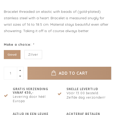
Bracelet threaded on elastic with beads of (gold-plated)
stainless steel with a heart. Bracelet is measured snugly for
wrist sizes of 16 to 18.5 cm. Material stays beautiful even after
showering. Taking it off is of course always better.
Make a choice:
*
Goud
Zilver
ADD TO CART
GRATIS VERZENDING
SNELLE LEVERTIJD
VANAF €50,-
Vóór 13:00 besteld.
Levering door héél
Zelfde dag verzonden!
Europa
ALTIJD IN EEN LEUKE
ACHTERAF BETALEN