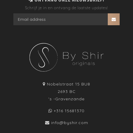
Schrijf je in en ontvang de laatste updates!
Nobelstraat 15 BU8
2693 BC
's -Gravenzande
+316 15681370
info@byshir.com