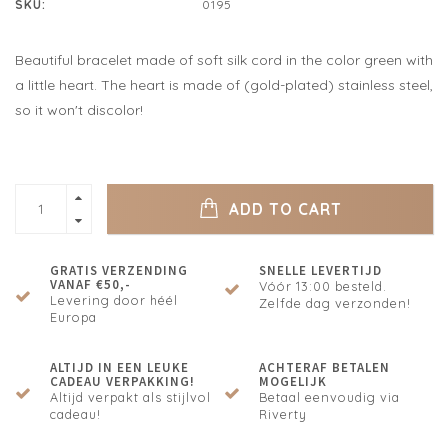
SKU:
0195
Beautiful bracelet made of soft silk cord in the color green with
a little heart. The heart is made of (gold-plated) stainless steel,
so it won't discolor!
ADD TO CART
GRATIS VERZENDING
SNELLE LEVERTIJD
VANAF €50,-
Vóór 13:00 besteld.
Levering door héél
Zelfde dag verzonden!
Europa
ALTIJD IN EEN LEUKE
ACHTERAF BETALEN
CADEAU VERPAKKING!
MOGELIJK
Altijd verpakt als stijlvol
Betaal eenvoudig via
cadeau!
Riverty