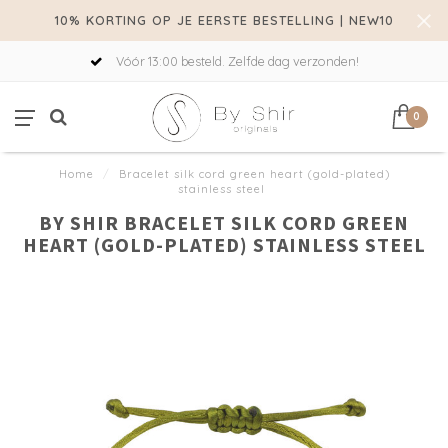
10% KORTING OP JE EERSTE BESTELLING | NEW10
Vóór 13:00 besteld. Zelfde dag verzonden!
0
Home
/
Bracelet silk cord green heart (gold-plated)
stainless steel
BY SHIR BRACELET SILK CORD GREEN
HEART (GOLD-PLATED) STAINLESS STEEL