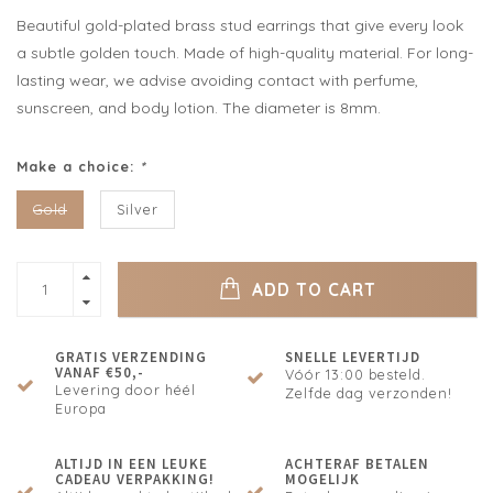
Beautiful gold-plated brass stud earrings that give every look
a subtle golden touch. Made of high-quality material. For long-
lasting wear, we advise avoiding contact with perfume,
sunscreen, and body lotion. The diameter is 8mm.
Make a choice:
*
Gold
Silver
ADD TO CART
GRATIS VERZENDING
SNELLE LEVERTIJD
VANAF €50,-
Vóór 13:00 besteld.
Levering door héél
Zelfde dag verzonden!
Europa
ALTIJD IN EEN LEUKE
ACHTERAF BETALEN
CADEAU VERPAKKING!
MOGELIJK