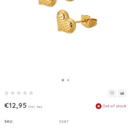
€12,95
Out of stock
Incl. tax
SKU:
5087