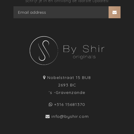
Schrijf je in en ontvang de laatste updates!
Nobelstraat 15 BU8
2693 BC
's -Gravenzande
+316 15681370
info@byshir.com