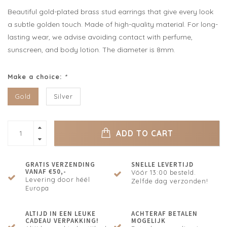
Beautiful gold-plated brass stud earrings that give every look
a subtle golden touch. Made of high-quality material. For long-
lasting wear, we advise avoiding contact with perfume,
sunscreen, and body lotion. The diameter is 8mm.
Make a choice:
*
Gold
Silver
ADD TO CART
GRATIS VERZENDING
SNELLE LEVERTIJD
VANAF €50,-
Vóór 13:00 besteld.
Levering door héél
Zelfde dag verzonden!
Europa
ALTIJD IN EEN LEUKE
ACHTERAF BETALEN
CADEAU VERPAKKING!
MOGELIJK