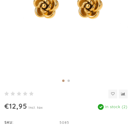
€12,95
In stock (2)
Incl. tax
SKU:
5085