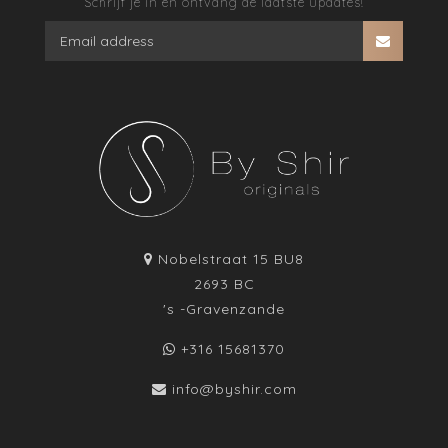
Schrijf je in en ontvang de laatste updates!
Nobelstraat 15 BU8
2693 BC
's -Gravenzande
+316 15681370
info@byshir.com