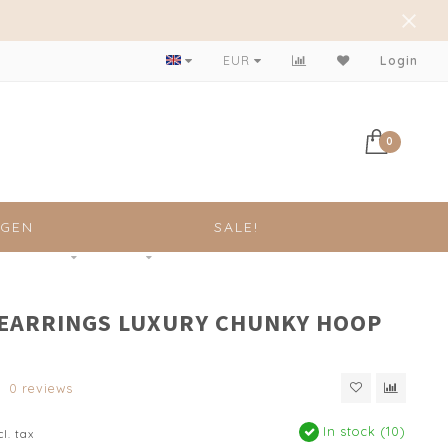
EUR
Login
0
NGEN
SALE!
 EARRINGS LUXURY CHUNKY HOOP
0 reviews
In stock (10)
cl. tax