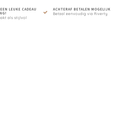
N EEN LEUKE CADEAU
ACHTERAF BETALEN MOGELIJK
NG!
Betaal eenvoudig via Riverty
akt als stijlvol