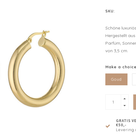
SKU:
Schöne luxuriö
Hergestellt aus
Parfüm, Sonnen
von 3,5 cm.
Make a choic
Goud
GRATIS V
€50,-
Levering 