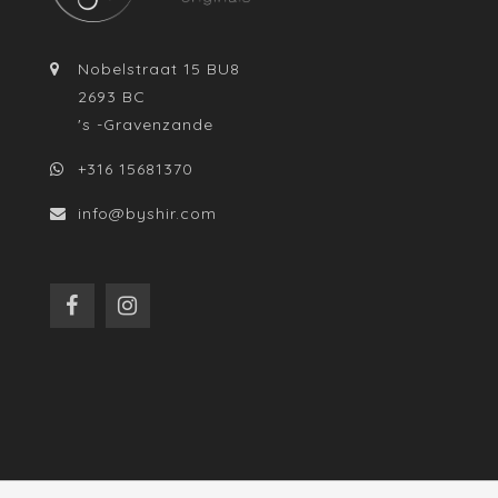
Nobelstraat 15 BU8
2693 BC
's -Gravenzande
+316 15681370
info@byshir.com