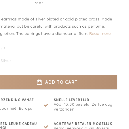
5103
y earrings made of silver-plated or gold-plated brass. Made
 material but be careful with products such as perfume,
y lotion. The earrings have a diameter of 5cm.
Read more..
e:
*
Silver
ADD TO CART
ERZENDING VANAF
SNELLE LEVERTIJD
Vóór 13:00 besteld. Zelfde dag
door héél Europa
verzonden!
N EEN LEUKE CADEAU
ACHTERAF BETALEN MOGELIJK
NG!
Betaal eenvoudig via Riverty