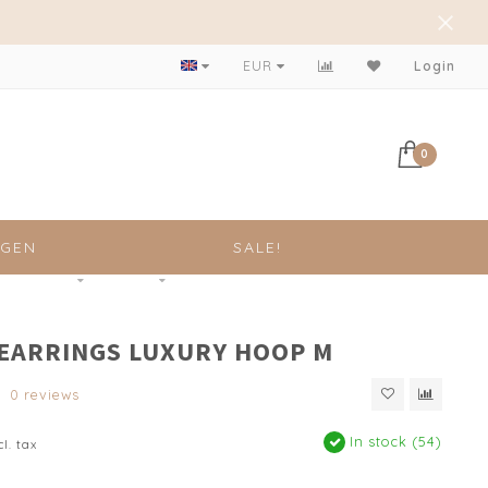
Achteraf betalen mogelijk!
EUR
Login
0
NGEN
SALE!
 EARRINGS LUXURY HOOP M
0 reviews
In stock (54)
cl. tax