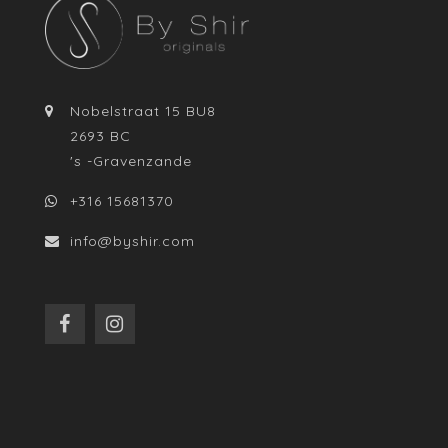
Nobelstraat 15 BU8
2693 BC
's -Gravenzande
+316 15681370
info@byshir.com