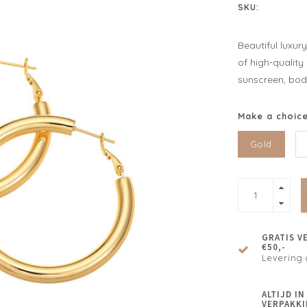
SKU:
Beautiful luxur
of high-quality
sunscreen, bod
Make a choic
Gold
GRATIS V
€50,-
Levering 
ALTIJD I
VERPAKKI