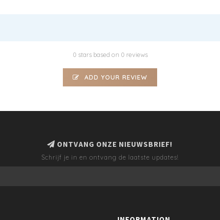
0 stars based on 0 reviews
ADD YOUR REVIEW
ONTVANG ONZE NIEUWSBRIEF!
Schrijf je in en ontvang de laatste updates!
INFORMATION