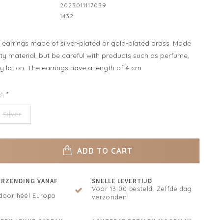
2023011117039
1432
y earrings made of silver-plated or gold-plated brass. Made
ty material, but be careful with products such as perfume,
 lotion. The earrings have a length of 4 cm
e:
*
Silver
ADD TO CART
ERZENDING VANAF
SNELLE LEVERTIJD
Vóór 13:00 besteld. Zelfde dag
door héél Europa
verzonden!