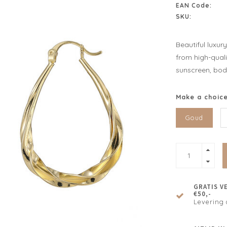
EAN Code:
SKU:
Beautiful luxur
from high-quali
sunscreen, body
Make a choic
Goud
GRATIS V
€50,-
Levering 