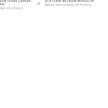
N EEN LEUKE CADEAU
ACHTERAF BETALEN MOGELIJK
NG!
Betaal eenvoudig via Riverty
akt als stijlvol