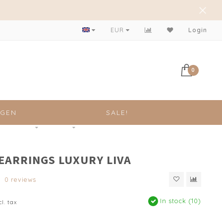
Achteraf betalen mogelijk!
EUR
Login
0
NGEN
SALE!
 EARRINGS LUXURY LIVA
0 reviews
In stock (10)
cl. tax