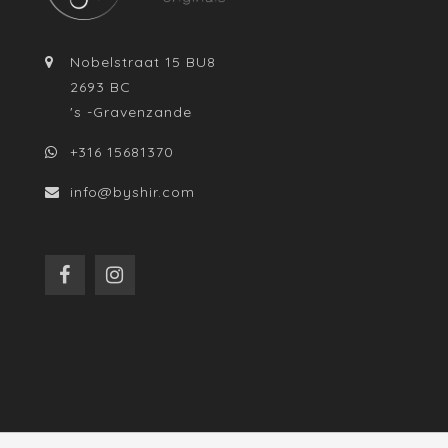
Nobelstraat 15 BU8
2693 BC
's -Gravenzande
+316 15681370
info@byshir.com