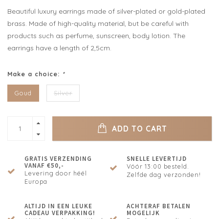
Beautiful luxury earrings made of silver-plated or gold-plated
brass. Made of high-quality material, but be careful with
products such as perfume, sunscreen, body lotion. The
earrings have a length of 2,5cm.
Make a choice:
*
Goud
Silver
ADD TO CART
GRATIS VERZENDING
SNELLE LEVERTIJD
VANAF €50,-
Vóór 13:00 besteld.
Levering door héél
Zelfde dag verzonden!
Europa
ALTIJD IN EEN LEUKE
ACHTERAF BETALEN
CADEAU VERPAKKING!
MOGELIJK