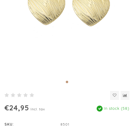
€24,95
In stock (58)
Incl. tax
SKU:
8501