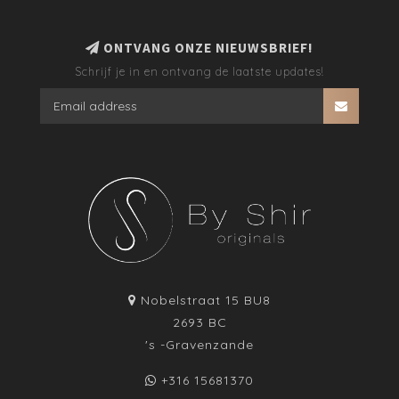
ONTVANG ONZE NIEUWSBRIEF!
Schrijf je in en ontvang de laatste updates!
Nobelstraat 15 BU8
2693 BC
's -Gravenzande
+316 15681370