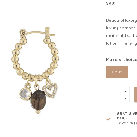
SKU:
Beautiful luxur
luxury earrings
material, but 
lotion. The leng
Make a choic
Goud
GRATIS V
€50,-
Levering 