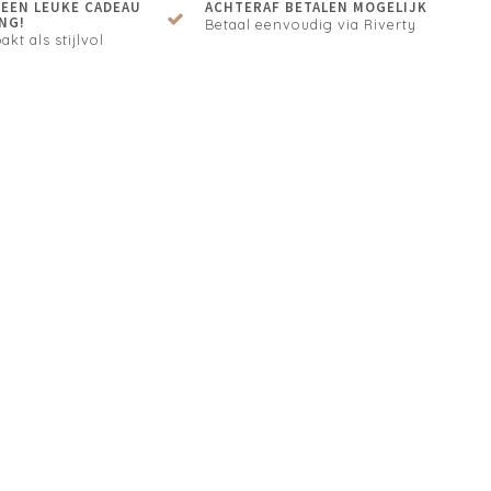
N EEN LEUKE CADEAU
ACHTERAF BETALEN MOGELIJK
NG!
Betaal eenvoudig via Riverty
akt als stijlvol