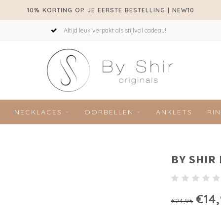
10% KORTING OP JE EERSTE BESTELLING | NEW10
Altijd leuk verpakt als stijlvol cadeau!
NECKLACES
OORBELLEN
ANKLETS
RI
BY SHIR
€14
€24,95