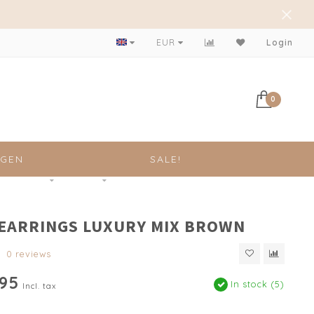
Achteraf betalen mogelijk!
EUR
Login
0
NGEN
SALE!
 EARRINGS LUXURY MIX BROWN
0 reviews
,95
In stock (5)
Incl. tax