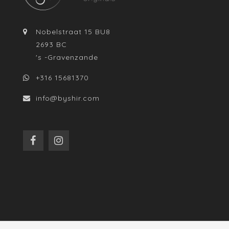
Nobelstraat 15 BU8
2693 BC
's -Gravenzande
+316 15681370
info@byshir.com