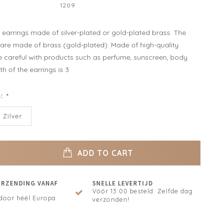
1209
y earrings made of silver-plated or gold-plated brass. The
 are made of brass (gold-plated). Made of high-quality
be careful with products such as perfume, sunscreen, body
th of the earrings is 3
e:
*
Zilver
ADD TO CART
ERZENDING VANAF
SNELLE LEVERTIJD
Vóór 13:00 besteld. Zelfde dag
door héél Europa
verzonden!