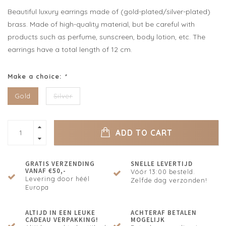
Beautiful luxury earrings made of (gold-plated/silver-plated)
brass. Made of high-quality material, but be careful with
products such as perfume, sunscreen, body lotion, etc. The
earrings have a total length of 12 cm.
Make a choice:
*
Gold
Silver
ADD TO CART
GRATIS VERZENDING
SNELLE LEVERTIJD
VANAF €50,-
Vóór 13:00 besteld.
Levering door héél
Zelfde dag verzonden!
Europa
ALTIJD IN EEN LEUKE
ACHTERAF BETALEN
CADEAU VERPAKKING!
MOGELIJK