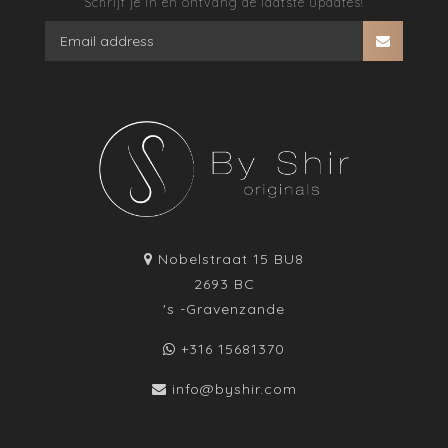
Schrijf je in en ontvang de laatste updates!
Nobelstraat 15 BU8
2693 BC
's -Gravenzande
+316 15681370
info@byshir.com