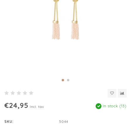
€24,95
In stock (13)
Incl. tax
SKU:
5044