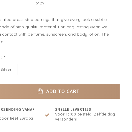
5129
plated brass stud earrings that give every look a subtle
ade of high-quality material. For long-lasting wear, we
g contact with perfume, sunscreen, and body lotion. The
m.
e:
*
Silver
ADD TO CART
ERZENDING VANAF
SNELLE LEVERTIJD
Vóór 13:00 besteld. Zelfde dag
door héél Europa
verzonden!