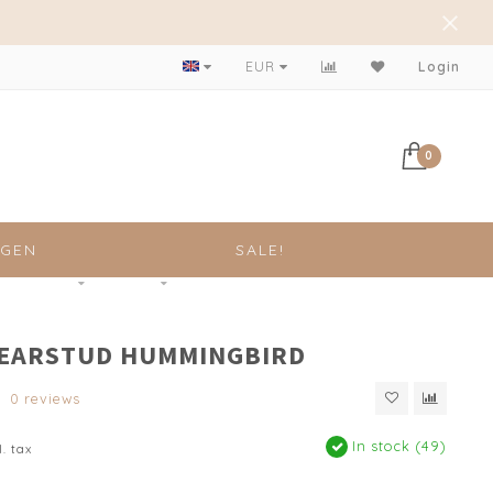
EUR
Login
0
NGEN
SALE!
 EARSTUD HUMMINGBIRD
0 reviews
In stock (49)
l. tax