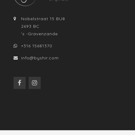
Nobelstraat 15 BU8
2693 BC
's -Gravenzande
+316 15681370
info@byshir.com