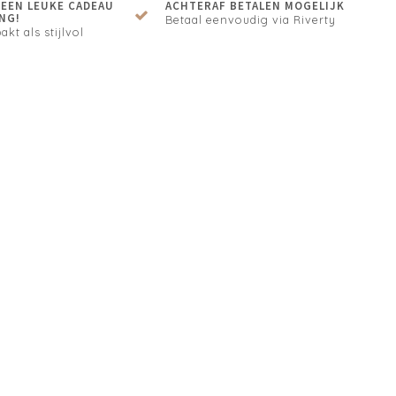
N EEN LEUKE CADEAU
ACHTERAF BETALEN MOGELIJK
NG!
Betaal eenvoudig via Riverty
akt als stijlvol