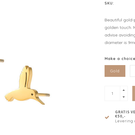
SKU:
Beautiful gold-
golden touch. M
advise avoidin
diameter is 9m
Make a choic
Gold
GRATIS V
€50,-
Levering 