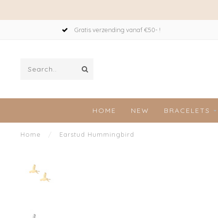
Gratis verzending vanaf €50- !
HOME
NEW
BRACELETS
Home
/
Earstud Hummingbird