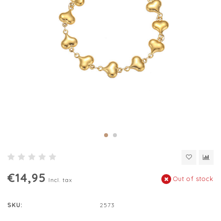
€14,95
Out of stock
Incl. tax
SKU:
2573