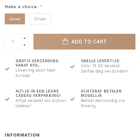
Make a choice:
*
Goud
Zilver
ADD TO CART
GRATIS VERZENDING
SNELLE LEVERTIJD
VANAF €50,-
Vóór 13:00 besteld.
Levering door héél
Zelfde dag verzonden!
Europa
ALTIJD IN EEN LEUKE
ACHTERAF BETALEN
CADEAU VERPAKKING!
MOGELIJK
Altijd verpakt als stijlvol
Betaal eenvoudig via
cadeau!
Riverty
INFORMATION