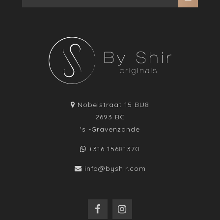
Nobelstraat 15 BU8
2693 BC
's -Gravenzande
+316 15681370
info@byshir.com