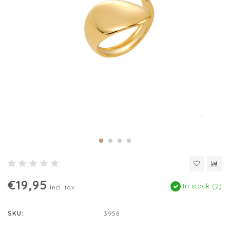
€19,95
In stock (2)
Incl. tax
SKU:
3958