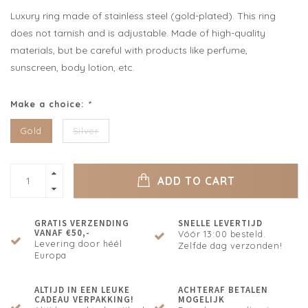
Luxury ring made of stainless steel (gold-plated). This ring
does not tarnish and is adjustable. Made of high-quality
materials, but be careful with products like perfume,
sunscreen, body lotion, etc.
Make a choice:
*
Gold
Silver
ADD TO CART
GRATIS VERZENDING
SNELLE LEVERTIJD
VANAF €50,-
Vóór 13:00 besteld.
Levering door héél
Zelfde dag verzonden!
Europa
ALTIJD IN EEN LEUKE
ACHTERAF BETALEN
CADEAU VERPAKKING!
MOGELIJK