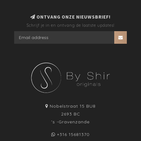
ONTVANG ONZE NIEUWSBRIEF!
Schrijf je in en ontvang de laatste updates!
Nobelstraat 15 BU8
2693 BC
's -Gravenzande
+316 15681370