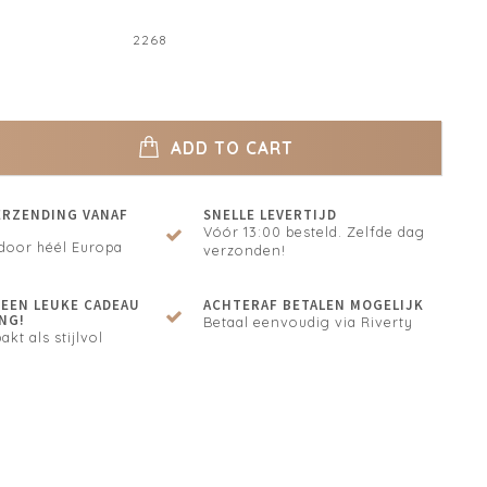
2268
ADD TO CART
ERZENDING VANAF
SNELLE LEVERTIJD
Vóór 13:00 besteld. Zelfde dag
door héél Europa
verzonden!
N EEN LEUKE CADEAU
ACHTERAF BETALEN MOGELIJK
NG!
Betaal eenvoudig via Riverty
akt als stijlvol