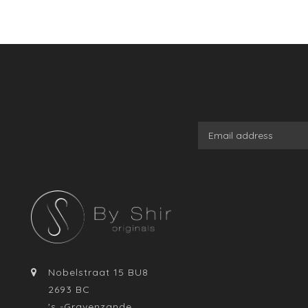
Nobelstraat 15 BU8
2693 BC
's -Gravenzande