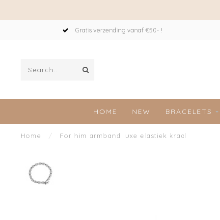
Gratis verzending vanaf €50- !
HOME
NEW
BRACELETS
Home
/
For him armband luxe elastiek kraal