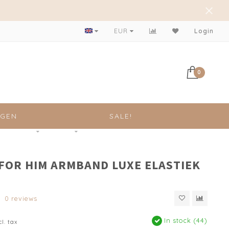
EUR
Login
0
NGEN
SALE!
 FOR HIM ARMBAND LUXE ELASTIEK
0 reviews
In stock (44)
cl. tax