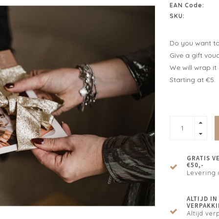
EAN Code:
SKU:
Do you want to 
Give a gift vou
We will wrap it 
Starting at €5.
GRATIS V
€50,-
Levering 
ALTIJD I
VERPAKKI
Altijd verp