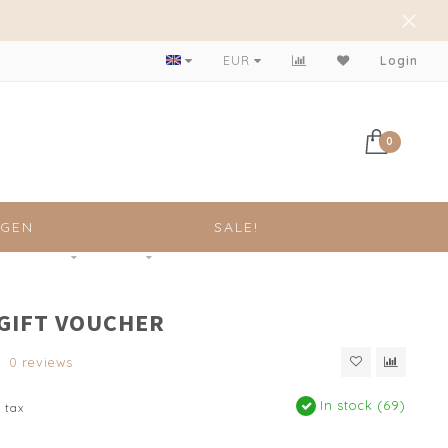
Gratis verzending vanaf €50- !
EUR
Login
0
NGEN
SALE!
 GIFT VOUCHER
0 reviews
In stock (69)
. tax