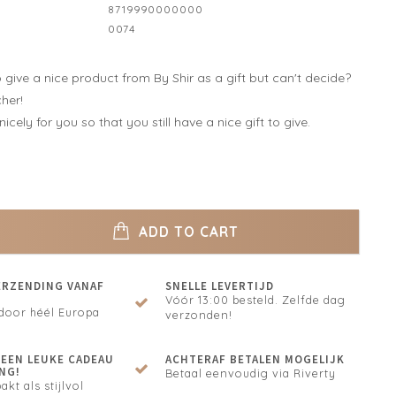
8719990000000
0074
give a nice product from By Shir as a gift but can't decide?
cher!
nicely for you so that you still have a nice gift to give.
ADD TO CART
ERZENDING VANAF
SNELLE LEVERTIJD
Vóór 13:00 besteld. Zelfde dag
door héél Europa
verzonden!
N EEN LEUKE CADEAU
ACHTERAF BETALEN MOGELIJK
NG!
Betaal eenvoudig via Riverty
akt als stijlvol