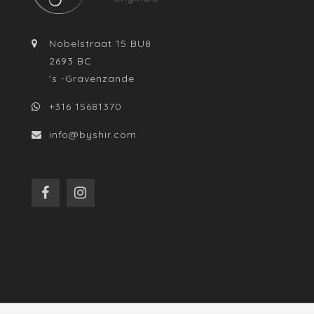
Nobelstraat 15 BU8
2693 BC
's -Gravenzande
+316 15681370
info@byshir.com