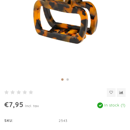
€7,95
In stock (1)
Incl. tax
SKU:
2543