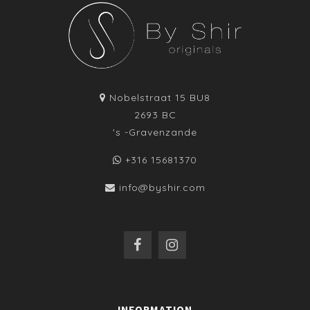
Nobelstraat 15 BU8
2693 BC
's -Gravenzande
+316 15681370
info@byshir.com
INFORMATION