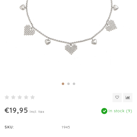
€19,95
In stock (9)
Incl. tax
SKU:
1945