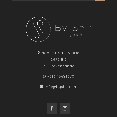
Nobelstraat 15 BU8
2693 BC
's -Gravenzande
+316 15681370
info@byshir.com