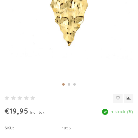
€19,95
In stock (8)
Incl. tax
SKU:
1853