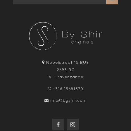
Nobelstraat 15 BU8
2693 BC
's -Gravenzande
+316 15681370
info@byshir.com