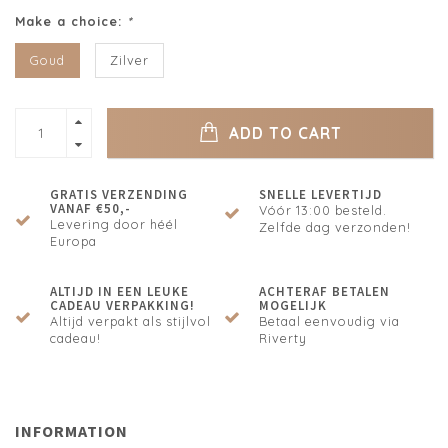
Make a choice:
*
Goud
Zilver
ADD TO CART
GRATIS VERZENDING
SNELLE LEVERTIJD
VANAF €50,-
Vóór 13:00 besteld.
Levering door héél
Zelfde dag verzonden!
Europa
ALTIJD IN EEN LEUKE
ACHTERAF BETALEN
CADEAU VERPAKKING!
MOGELIJK
Altijd verpakt als stijlvol
Betaal eenvoudig via
cadeau!
Riverty
INFORMATION