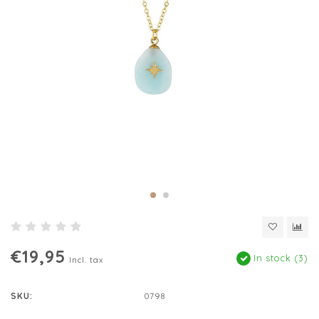
€19,95
In stock (3)
Incl. tax
SKU:
0798