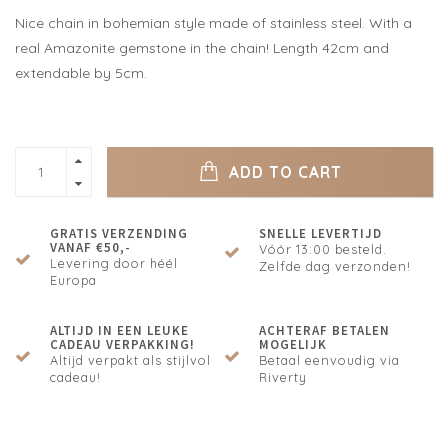
Nice chain in bohemian style made of stainless steel. With a
real Amazonite gemstone in the chain! Length 42cm and
extendable by 5cm.
ADD TO CART
GRATIS VERZENDING
SNELLE LEVERTIJD
VANAF €50,-
Vóór 13:00 besteld.
Levering door héél
Zelfde dag verzonden!
Europa
ALTIJD IN EEN LEUKE
ACHTERAF BETALEN
CADEAU VERPAKKING!
MOGELIJK
Altijd verpakt als stijlvol
Betaal eenvoudig via
cadeau!
Riverty