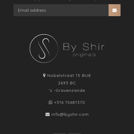
Nobelstraat 15 BU8
2693 BC
's -Gravenzande
+316 15681370
info@byshir.com