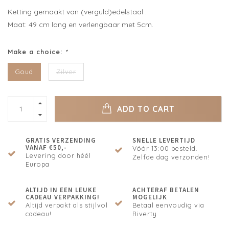
Ketting gemaakt van (verguld)edelstaal .
Maat: 49 cm lang en verlengbaar met 5cm.
Make a choice:
*
Goud
Zilver
ADD TO CART
GRATIS VERZENDING
SNELLE LEVERTIJD
VANAF €50,-
Vóór 13:00 besteld.
Levering door héél
Zelfde dag verzonden!
Europa
ALTIJD IN EEN LEUKE
ACHTERAF BETALEN
CADEAU VERPAKKING!
MOGELIJK
Altijd verpakt als stijlvol
Betaal eenvoudig via
cadeau!
Riverty