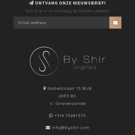
ONTVANG ONZE NIEUWSBRIEF!
Schrijf je in en ontvang de laatste updates!
Nobelstraat 15 BU8
2693 BC
's -Gravenzande
+316 15681370
info@byshir.com