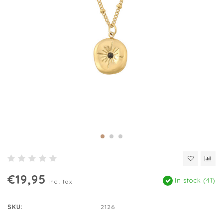
€19,95
In stock (41)
Incl. tax
SKU:
2126