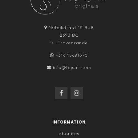
Nobelstraat 15 BU8
2693 BC
's -Gravenzande
+316 15681370
info@byshir.com
INFORMATION
About us