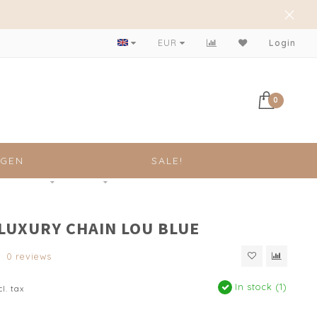
Achteraf betalen mogelijk!
EUR
Login
0
NGEN
SALE!
 LUXURY CHAIN LOU BLUE
0 reviews
In stock (1)
cl. tax