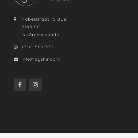
Nobelstraat 15 BU8
2693 BC
's -Gravenzande
+316 15681370
info@byshir.com