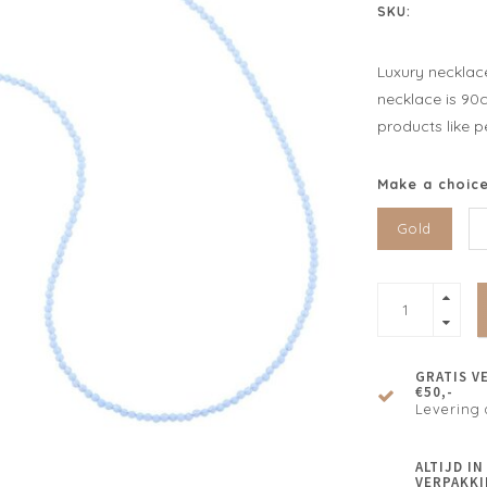
SKU:
Luxury necklace
necklace is 90c
products like p
Make a choic
Gold
GRATIS V
€50,-
Levering 
ALTIJD I
VERPAKKI