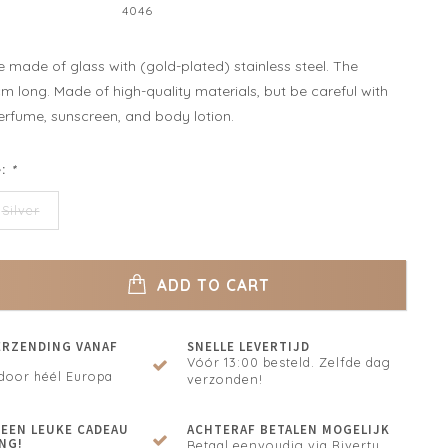
4046
 made of glass with (gold-plated) stainless steel. The
m long. Made of high-quality materials, but be careful with
erfume, sunscreen, and body lotion.
e:
*
Silver
ADD TO CART
ERZENDING VANAF
SNELLE LEVERTIJD
Vóór 13:00 besteld. Zelfde dag
door héél Europa
verzonden!
N EEN LEUKE CADEAU
ACHTERAF BETALEN MOGELIJK
NG!
Betaal eenvoudig via Riverty