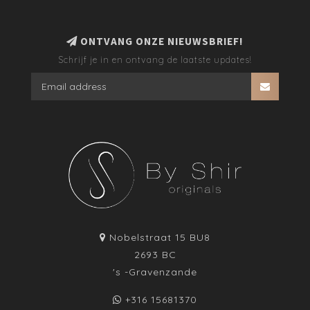
ONTVANG ONZE NIEUWSBRIEF!
Schrijf je in en ontvang de laatste updates!
Nobelstraat 15 BU8
2693 BC
's -Gravenzande
+316 15681370