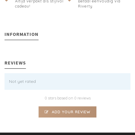
Altijd verpakt als stijlvol
Betaal eenvoudig via
cadeau!
Riverty
INFORMATION
REVIEWS
Not yet rated
0 stars based on 0 reviews
ADD YOUR REVIEW