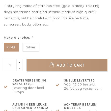
Luxury ring made of stainless steel (gold-plated). This ring
does not tarnish and is adjustable. Made of high-quality
materials, but be careful with products like perfume,
sunscreen, body lotion, etc.
Make a choice:
*
Gold
Silver
ADD TO CART
GRATIS VERZENDING
SNELLE LEVERTIJD
VANAF €50,-
Vóór 13:00 besteld.
Levering door héél
Zelfde dag verzonden!
Europa
ALTIJD IN EEN LEUKE
ACHTERAF BETALEN
CADEAU VERPAKKING!
MOGELIJK