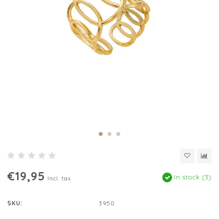
€19,95
In stock (3)
Incl. tax
SKU:
3950