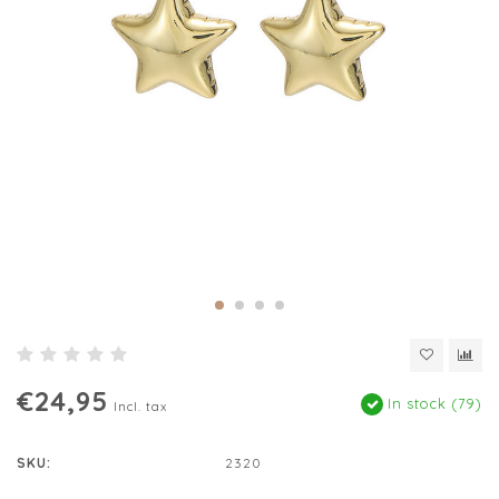
€24,95
In stock (79)
Incl. tax
SKU:
2320