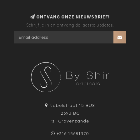
ONTVANG ONZE NIEUWSBRIEF!
Schrijf je in en ontvang de laatste updates!
Nobelstraat 15 BU8
2693 BC
's -Gravenzande
+316 15681370