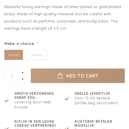
Beautiful luxury earrings made of silver-plated or gold-plated
brass. Made of high-quality material, but be careful with
products such as perfume, sunscreen, and body lotion. The
earrings have a length of 2.5 cm.
Make a choice:
*
Goud
Zilver
ADD TO CART
GRATIS VERZENDING
SNELLE LEVERTIJD
VANAF €50,-
Vóór 13:00 besteld.
Levering door héél
Zelfde dag verzonden!
Europa
ALTIJD IN EEN LEUKE
ACHTERAF BETALEN
CADEAU VERPAKKING!
MOGELIJK