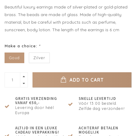
Beautiful luxury earrings made of silver-plated or gold-plated
brass. The beads are made of glass. Made of high-quality
material, but be careful with products such as perfume,
sunscreen, body lotion. The length of the earrings is 6 cm
Make a choice:
*
Goud
Zilver
ADD TO CART
GRATIS VERZENDING
SNELLE LEVERTIJD
VANAF €50,-
Vóór 13:00 besteld.
Levering door héél
Zelfde dag verzonden!
Europa
ALTIJD IN EEN LEUKE
ACHTERAF BETALEN
CADEAU VERPAKKING!
MOGELIJK