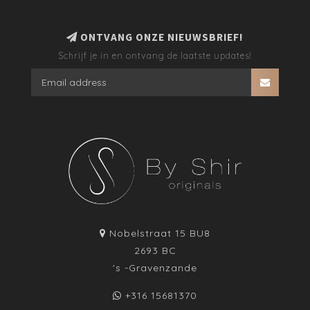
ONTVANG ONZE NIEUWSBRIEF!
Schrijf je in en ontvang de laatste updates!
Nobelstraat 15 BU8
2693 BC
's -Gravenzande
+316 15681370