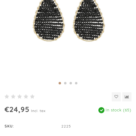
€24,95
In stock (65)
Incl. tax
SKU:
2225