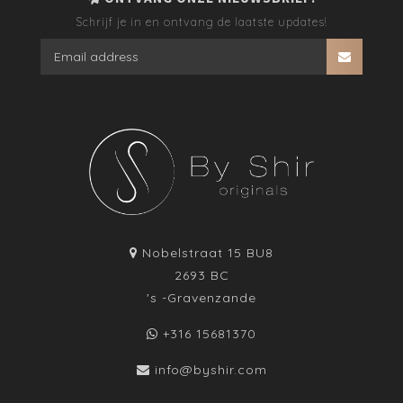
Schrijf je in en ontvang de laatste updates!
Nobelstraat 15 BU8
2693 BC
's -Gravenzande
+316 15681370
info@byshir.com