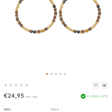
€24,95
In stock (29)
Incl. tax
SKU:
3909