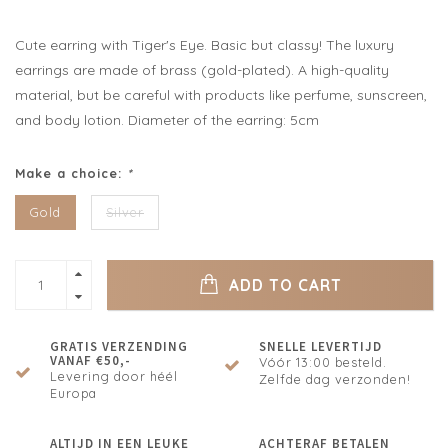
Cute earring with Tiger's Eye. Basic but classy! The luxury
earrings are made of brass (gold-plated). A high-quality
material, but be careful with products like perfume, sunscreen,
and body lotion. Diameter of the earring: 5cm
Make a choice:
*
Gold
Silver
ADD TO CART
GRATIS VERZENDING
SNELLE LEVERTIJD
VANAF €50,-
Vóór 13:00 besteld.
Levering door héél
Zelfde dag verzonden!
Europa
ALTIJD IN EEN LEUKE
ACHTERAF BETALEN