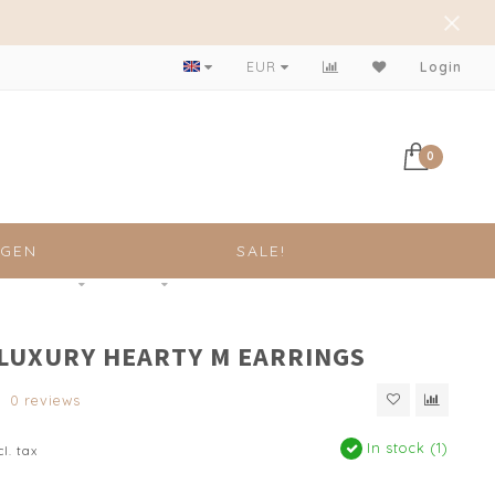
Achteraf betalen mogelijk!
EUR
Login
0
NGEN
SALE!
 LUXURY HEARTY M EARRINGS
0 reviews
In stock (1)
cl. tax