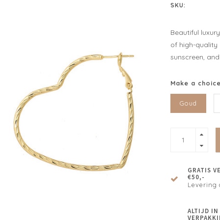
SKU:
Beautiful luxur
of high-quality
sunscreen, and 
Make a choic
Goud
GRATIS V
€50,-
Levering 
ALTIJD I
VERPAKKI