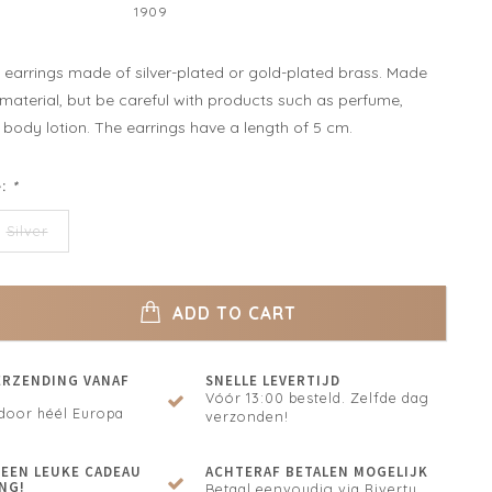
1909
y earrings made of silver-plated or gold-plated brass. Made
 material, but be careful with products such as perfume,
body lotion. The earrings have a length of 5 cm.
e:
*
Silver
ADD TO CART
ERZENDING VANAF
SNELLE LEVERTIJD
Vóór 13:00 besteld. Zelfde dag
door héél Europa
verzonden!
N EEN LEUKE CADEAU
ACHTERAF BETALEN MOGELIJK
NG!
Betaal eenvoudig via Riverty