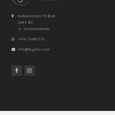
Nobelstraat 15 BU8
2693 BC
's -Gravenzande
+316 15681370
info@byshir.com