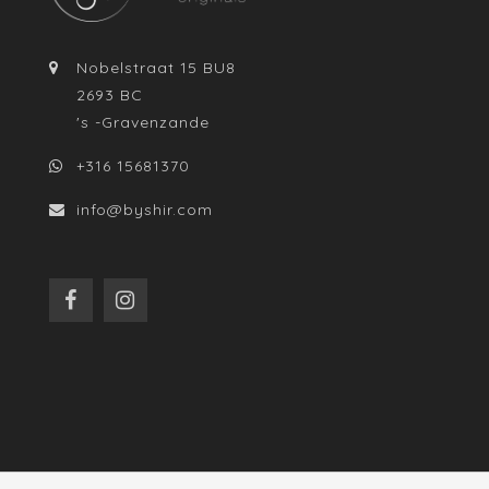
Nobelstraat 15 BU8
2693 BC
's -Gravenzande
+316 15681370
info@byshir.com