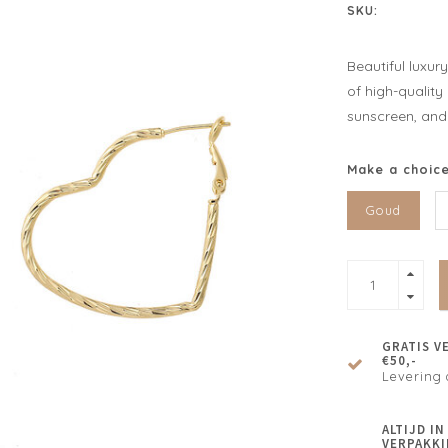
SKU:
Beautiful luxur
of high-quality
sunscreen, and 
Make a choic
Goud
GRATIS V
€50,-
Levering 
ALTIJD I
VERPAKKI