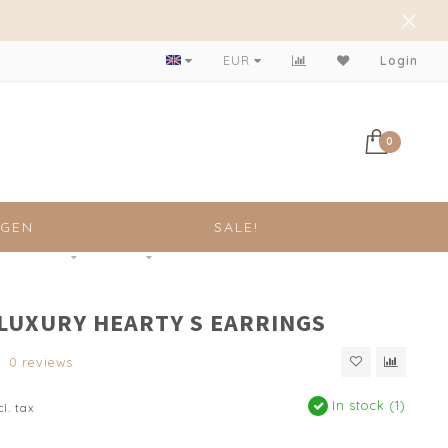
Achteraf betalen mogelijk!
EUR
Login
0
NGEN
SALE!
 LUXURY HEARTY S EARRINGS
0 reviews
In stock (1)
cl. tax