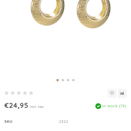
€24,95
In stock (19)
Incl. tax
SKU:
2322