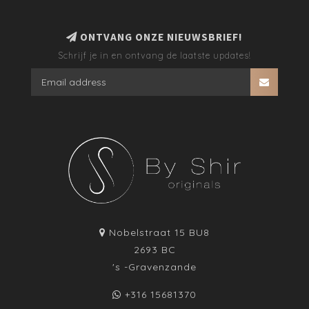
ONTVANG ONZE NIEUWSBRIEF!
Schrijf je in en ontvang de laatste updates!
Nobelstraat 15 BU8
2693 BC
's -Gravenzande
+316 15681370