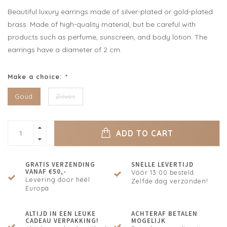
Beautiful luxury earrings made of silver-plated or gold-plated
brass. Made of high-quality material, but be careful with
products such as perfume, sunscreen, and body lotion. The
earrings have a diameter of 2 cm.
Make a choice:
*
Goud
Zilver
ADD TO CART
GRATIS VERZENDING
SNELLE LEVERTIJD
VANAF €50,-
Vóór 13:00 besteld.
Levering door héél
Zelfde dag verzonden!
Europa
ALTIJD IN EEN LEUKE
ACHTERAF BETALEN
CADEAU VERPAKKING!
MOGELIJK